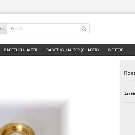
Lieferland
e
BADETUCHHALTER
BADETUCHHALTER (QUADER)
WEITERE
Ros
Konto erstellen
Art.Nr
Passwort verges