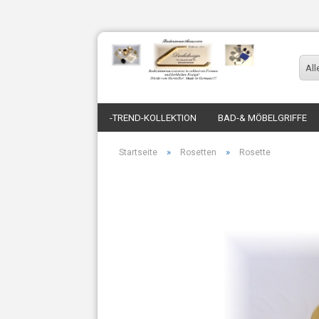
All
-TREND-KOLLEKTION
BAD-& MÖBELGRIFFE
»
»
Startseite
Rosetten
Rosette