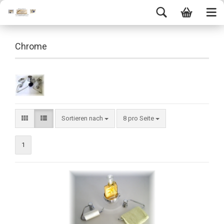
Chrome
Sortieren nach
8 pro Seite
1